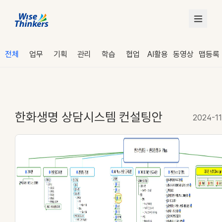
전체
업무
기획
관리
학습
협업
AI활용
동영상
맵등록
한화생명 상담시스템 컨설팅안
2024-1
로그인
수강 신청