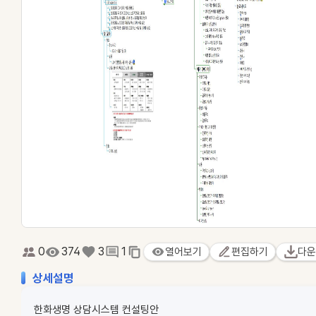
0
374
3
1
열어보기
편집하기
다운
상세설명
한화생명 상담시스템 컨설팅안