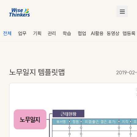
전체
업무
기획
관리
학습
협업
AI활용
동영상
맵등록
노무일지 템플릿맵
2019-02-
로그인
수강 신청