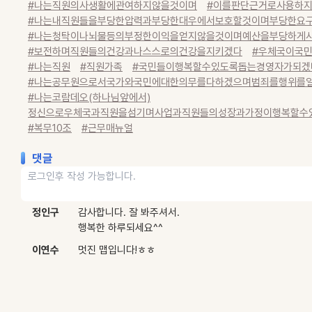
#나는직원의사생활에관여하지않을것이며
#이를판단근거로사용하지
#나는내직원들을부당한압력과부당한대우에서보호할것이며부당한요구
#나는청탁이나뇌물등의부정한이익을얻지않을것이며예산을부당하게사
#보전하며직원들의건강과나스스로의건강을지키겠다
#우체국이국
#나는직원
#직원가족
#국민들이행복할수있도록돕는경영자가되겠
#나는공무원으로서국가와국민에대한의무를다하겠으며범죄를행위를일
#나는코람데오(하나님앞에서)
정신으로우체국과직원을섬기며사업과직원들의성장과가정이행복할수
#복무10조
#근무매뉴얼
댓글
정인구
감사합니다. 잘 봐주셔서.
행복한 하루되세요^^
이연수
멋진 맵입니다!ㅎㅎ