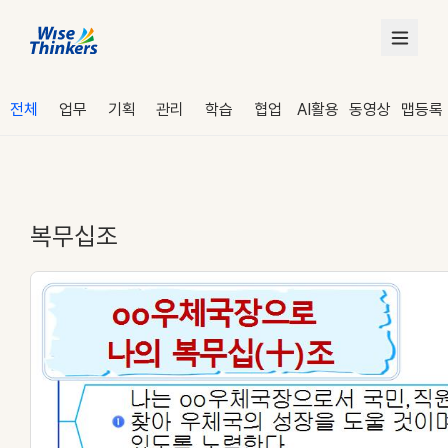
전체
업무
기획
관리
학습
협업
AI활용
동영상
맵등록
복무십조
로그인
수강 신청