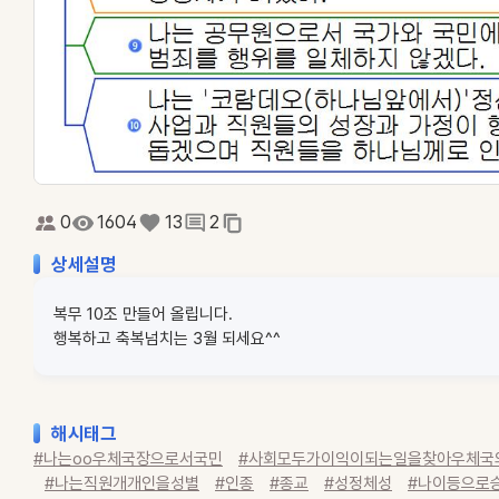
0
1604
13
2
상세설명
복무 10조 만들어 올립니다.
행복하고 축복넘치는 3월 되세요^^
해시태그
#나는oo우체국장으로서국민
#사회모두가이익이되는일을찾아우체국
#나는직원개개인을성별
#인종
#종교
#성정체성
#나이등으로