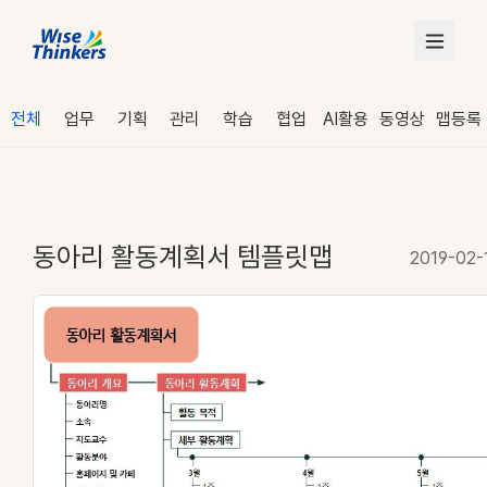
전체
업무
기획
관리
학습
협업
AI활용
동영상
맵등록
동아리 활동계획서 템플릿맵
2019-02-
로그인
수강 신청