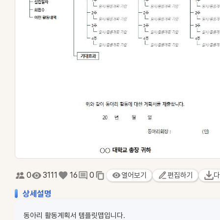
0
3111
16
0
열어보기
편집하기
다
상세설명
동아리 활동계획서 템플릿맵입니다.