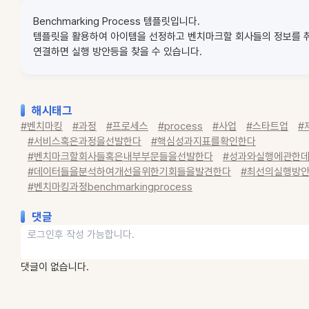
Benchmarking Process 템플릿입니다.
템플릿을 활용하여 아이템을 선정하고 벤치마크할 회사들의 정보를 
연결하면 실행 방안등을 찾을 수 있습니다.
해시태그
#벤치마킹
#과정
#프로세스
#process
#사업
#스타트업
#
#서비스혹은과정을선발한다
#핵심성과지표를확인한다
#벤치마크할회사들혹은내부부문들을선발한다
#성과와실행에관한
#데이터들을분석하여개선을위한기회들을발견한다
#최선의실행방
#벤치마킹과정benchmarkingprocess
댓글
댓글이 없습니다.