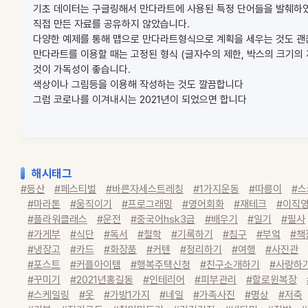
기초 데이터는 구글링해서 만다라트에 사용된 특정 단어들을 발췌하
직접 만든 자료를 공유하지 않았습니다.
다양한 예제를 통해 맵으로 만다라트형식으로 계획을 세우는 것도 괜
만다라트를 이용할 때는 고정된 형식 (글자수의 제한, 박스의 크기의
것이 가독성이 좋습니다.
색상이나 그림등을 이용해 작성하는 것도 깔끔합니다
그럼 코로나를 이겨내시는 2021년이 되었으면 합니다
해시태그
#등산
#페스티벌
#바른자세스트레칭
#1가지운동
#따릉이
#
#마라톤
#움직이기
#프로그래밍
#영어회화
#재테크
#이직
#플라워클래스
#운전
#중국어hsk3급
#배우기
#일기
#필사
#가게부
#식단
#독서
#철학
#기록하기
#침구
#부엌
#책
#냉장고
#카드
#화장품
#커텐
#정리하기
#여행
#사진관
#포스트
#커플아이템
#행복주택신청
#친구소개하기
#사랑하
#꾸미기
#2021년홍길동
#인테리어
#피부관리
#할로윈복장
#스케일링
#옷
#가방1가지
#네일
#가족사진
#명상
#저축