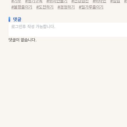
#기부
#정기구독
#취미만들기
#건강검진
#비타민
#집밥
#불평줄이기
#도전하기
#경청하기
#밀가루줄이기
댓글
댓글이 없습니다.