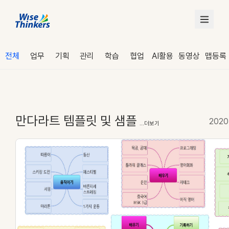
전체
업무
기획
관리
학습
협업
AI활용
동영상
맵등록
만다라트 템플릿 및 샘플
2020
...더보기
로그인
수강 신청