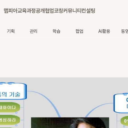
맵피아
교육과정
공개협업
코칭
커뮤니티
컨설팅
기획
관리
학습
협업
AI활용
동