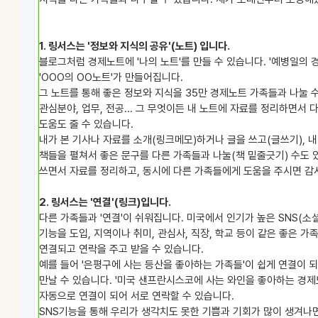
1. 링서스는
'정보와 지식의 공유'(노트)
입니다.
블로그처럼 경제노트에 '나의 노트'를 만들 수 있습니다. '예병일의 
'OOO의 OO노트'가 만들어집니다.
그 노트를 통해 좋은 정보와 지식을 35만 경제노트 가족들과 나눌 수
관심분야, 업무, 전공... 그 무엇이든 내 노트에 자료를 정리하면서
도움도 줄 수 있습니다.
내가 본 기사나 자료를 소개(링크메모)하거나 글을 쓰고(글쓰기), 내
책들을 펼쳐서 좋은 문구를 다른 가족들과 나눌(책 밑줄긋기) 수도 있
쓰면서 자료를 정리하고, 동시에 다른 가족들에게 도움을 주시면 감
2. 링서스는
'연결'(링크)
입니다.
다른 가족들과 '연결'이 쉬워집니다. 미국에서 인기가 높은 SNS(소
기능을 도입, 지역이나 취미, 관심사, 직장, 학교 등이 같은 좋은 가
연결되고 연락을 주고 받을 수 있습니다.
예를 들어 '은평구에 사는 등산을 좋아하는 가족들'이 쉽게 연결이
만날 수 있습니다. '미국 샌프란시스코에 사는 와인을 좋아하는 경제
자동으로 연결이 되어 서로 연락할 수 있습니다.
SNS기능을 통해 우리가 생각치도 못한 기쁨과 기회가 많이 생겨나