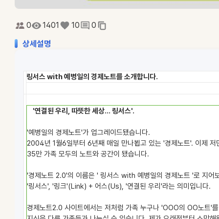
0
1401
10
0
상세설명
링서스 with 예병일의 경제노트를 소개합니다.
'연결된 우리, 따뜻한 세상... 링서스'.
'예병일의 경제노트'가 업그레이드됐습니다.
2004년 1월6일부터 6년째 매일 만나뵙고 있는 '경제노트'. 이제 저
35만 가족 모두의 노트와 공간이 됐습니다.
'경제노트 2.0'의 이름은 ' 링서스 with 예병일의 경제노트 '로 지
'링서스', '링크'(Link) + 어스(Us), '연결된 우리'라는 의미입니다.
경제노트2.0 사이트에서는 저처럼 가족 누구나 'OOO의 OO노트'
지식을 다른 가족들과 나누실 수 있습니다. 제가 오래전부터 소망해