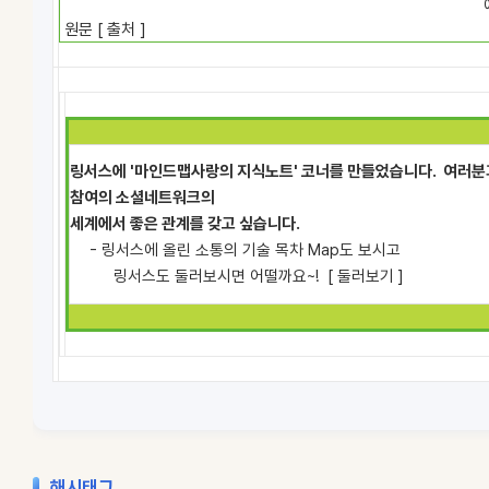
예병일 드
원문 [
출처
]
링서스에
'마인드맵사랑의 지식노트'
코너를 만들었습니다.
여러분
참여의 소셜네트워크의
세계에서
좋은 관계를 갖고 싶습니다.
- 링서스에 올린 소통의 기술 목차 Map도 보시고
링서스도 둘러보시면 어떨까요~! [
둘러보기
]
해시태그