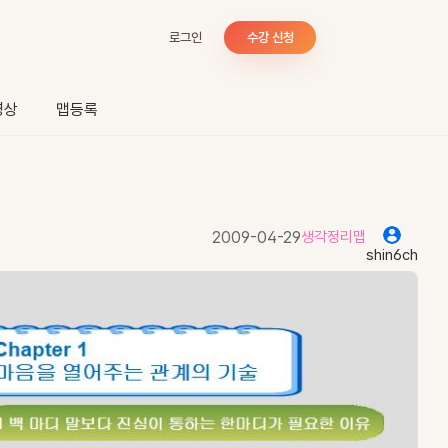
로그인
수강 신청
영상
맵등록
2009-04-29
생각정리맵
shin6ch