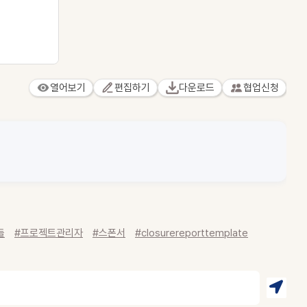
열어보기
편집하기
다운로드
협업신청
들
#프로젝트관리자
#스폰서
#closurereporttemplate