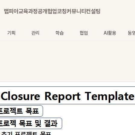
맵피아
교육과정
공개협업
코칭
커뮤니티
컨설팅
기획
관리
학습
협업
AI활용
동