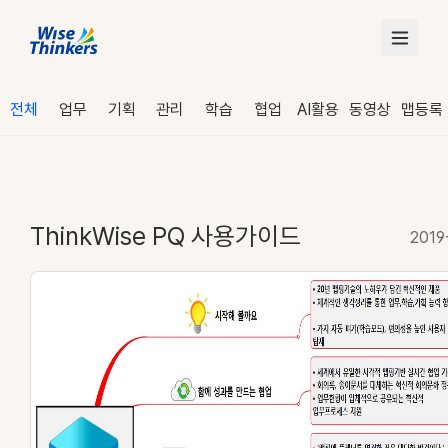
전체
업무
기획
관리
학습
협업
AI활용
동영상
맵등록
ThinkWise PQ 사용가이드
2019
로그인
수강 신청