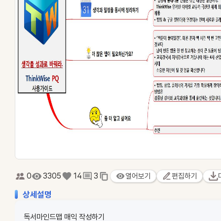
0
3305
14
3
열어보기
편집하기
상세설명
독서마인드맵 매익 작성하기