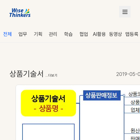
전체
업무
기획
관리
학습
협업
AI활용
동영상
맵등록
상품기술서
2019-05-
...더보기
로그인
수강 신청