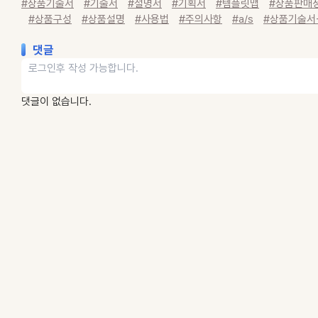
#상품기술서
#기술서
#설명서
#기획서
#템플릿맵
#상품판매
#상품구성
#상품설명
#사용법
#주의사항
#a/s
#상품기술서
댓글
댓글이 없습니다.