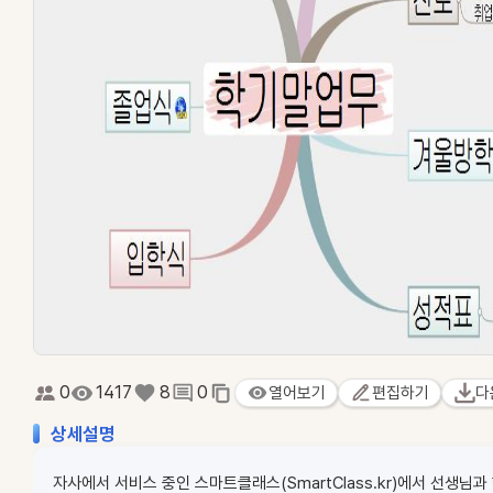
0
1417
8
0
열어보기
편집하기
다
상세설명
자사에서 서비스 중인 스마트클래스(SmartClass.kr)에서 선생님과