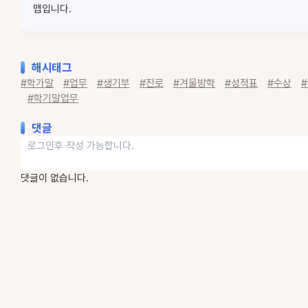
맵입니다.
해시태그
#학가말
#업무
#생기부
#진로
#겨울방학
#성적표
#수상
#학기말업무
댓글
댓글이 없습니다.