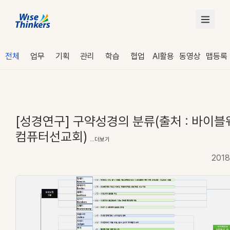
전체
업무
기획
관리
학습
협업
AI활용
동영상
맵등록
[성경연구] 구약성경의 분류(출처 : 바이블
컴퓨터선교회)
...더보기
2018
로그인
수강 신청