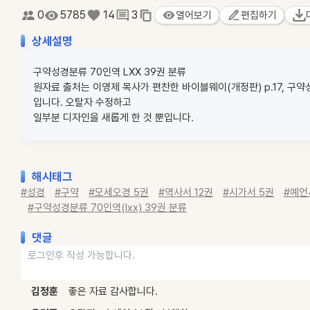
0
5785
14
3
열어보기
편집하기
상세설명
구약성경분류 70인역 LXX 39권 분류
원자료 출처는 이영제 목사가 편찬한 바이블웨이(개정판) p.17, 구약
입니다. 오탈자 수정하고
일부분 디자인을 새롭게 한 것 뿐입니다.
해시태그
#성경
#구약
#모세오경 5권
#역사서 12권
#시가서 5권
#예언
#구약성경분류 70인역(lxx) 39권 분류
댓글
김정훈
좋은 자료 감사합니다.