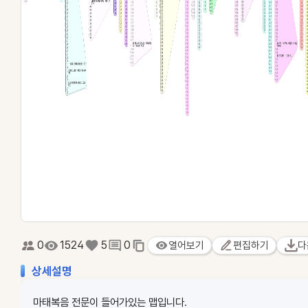
0
1524
5
0
열어보기
편집하기
다
상세설명
마태복음 전문이 들어가있는 맵입니다.