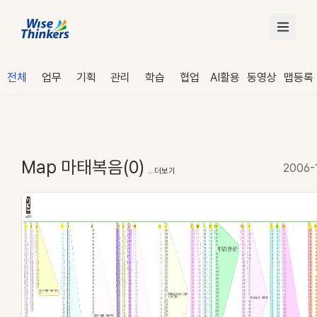
전체
업무
기획
관리
학습
협업
AI활용
동영상
맵등록
Map 마태복음(0)
2006-
...더보기
로그인
수강 신청