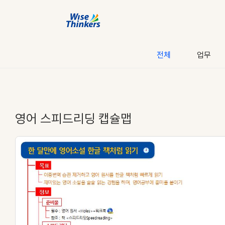
전체
업무
영어 스피드리딩 캡슐맵