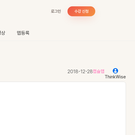
로그인
수강 신청
영상
맵등록
2018-12-28
캡슐맵
ThinkWise