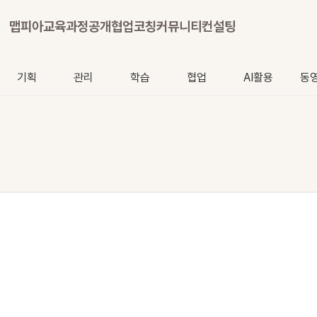
맵피아
교육과정
공개협업
코칭
커뮤니티
컨설팅
기획
관리
학습
협업
AI활용
동