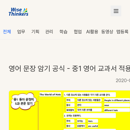
전체
업무
기획
관리
학습
협업
AI활용
동영상
맵등록
영어 문장 암기 공식 - 중1 영어 교과서 적
2020-
로그인
수강 신청