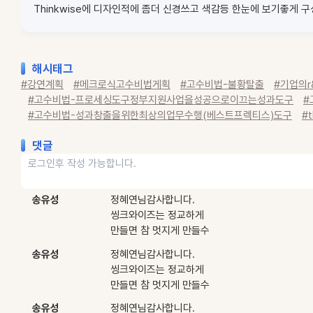
Thinkwise에 디자인적에 좀더 신경쓰고 색감등 한눈에 보기좋게 
해시태그
#강연계획
#메크로식고수비법게획
#고수비법-불황탈출
#기업의
#고수비법-프로세싱도구정부지원사업을성공으로이끄는성과도구
#
#고수비법-성과창출을위한최상의업무수행(베스트프렉티스)도구
#
댓글
송유성
정혜연님감사합니다.
씽크와이즈는 정교하게
만들면 참 멋지게 만들수
있습니다
송유성
정혜연님감사합니다.
씽크와이즈는 정교하게
만들면 참 멋지게 만들수
있습니다
송유성
정혜연님감사합니다.