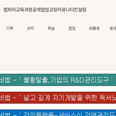
맵피아
교육과정
공개협업
코칭
커뮤니티
컨설팅
기획
관리
학습
협업
AI활용
동