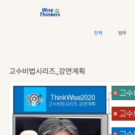
전체
업무
고수비법시리즈_강연계획