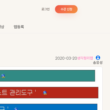
로그인
수강 신청
영상
맵등록
2020-03-20
생각정리맵
송유성