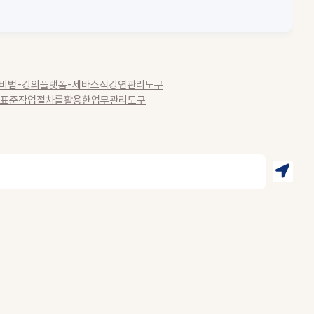
비법-강의플랫폼-세바스식강연관리도구
내표준작업절차를활용한업무관리도구