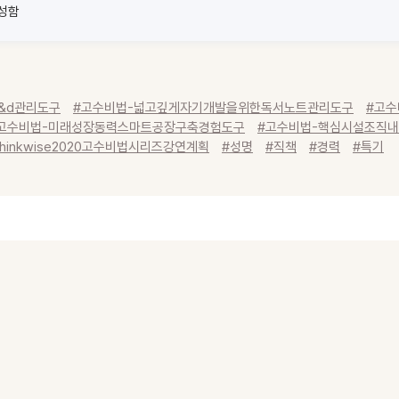
구성함
r&d관리도구
#고수비법-넓고깊게자기개발을위한독서노트관리도구
#고수
고수비법-미래성장동력스마트공장구축경험도구
#고수비법-핵심시설조직
thinkwise2020고수비법시리즈강연계획
#성명
#직책
#경력
#특기