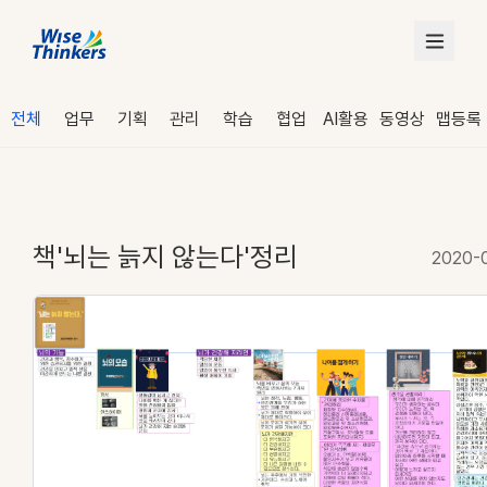
전체
업무
기획
관리
학습
협업
AI활용
동영상
맵등록
책'뇌는 늙지 않는다'정리
2020-
로그인
수강 신청