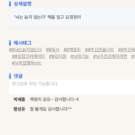
상세설명
'뇌는 늙지 않는다' 책을 일고 요점정리
해시태그
##뇌는늙지않는다
##독서
##책정리
##부산큰솔나비
##부산
##성장크리에이터
##강지원
#뇌의기능
#뇌가건강해지려면
#뇌의집행부pfc
댓글
박세흠
책정리 공유~ 감사합니다~!!
황성유
잘 볼게요 감사합니다^^