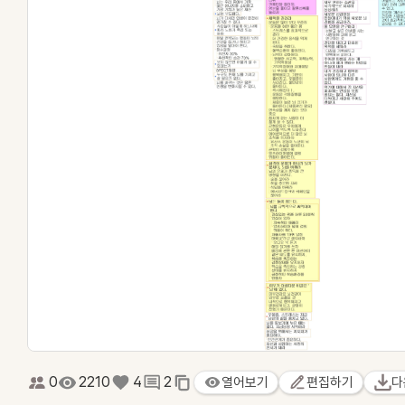
0
2210
4
2
열어보기
편집하기
다