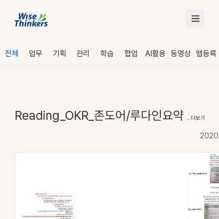
전체
업무
기획
관리
학습
협업
AI활용
동영상
맵등록
Reading_OKR_존도어/루다인요약
...더보기
2020
로그인
수강 신청