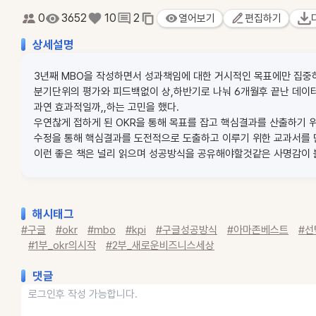
0
3652
10
2
열어보기
편집하기
상세설명
3년째 MBO을 작성하면서 성과책임에 대한 거시적인 목표에만 집중
분기단위의 평가와 피드백없이 상,하반기로 나눠 6개월후 끝난 데이
과연 효과적일까,,하는 고민을 했다.
우연찮게 접하게 된 OKR을 통해 목표를 잡고 핵심결과를 산출하기 
수정을 통해 핵심결과를 도전적으로 도출하고 이루기 위한 교과서를 
이런 좋은 책은 널리 읽으며 성공방식을 공유해야할것같은 사명감이 
해시태그
#구글
#okr
#mbo
#kpi
#구글성공방식
#아마존베스트
#선
#1부_okr의시작
#2부_새로운비즈니스세상
댓글