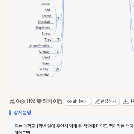
0
1196
5
0
열어보기
편집하기
다
상세설명
저는 대학교 1학년 말에 우연히 읽게 된 책중에 마인드 맵이라는 책이
마인드맵