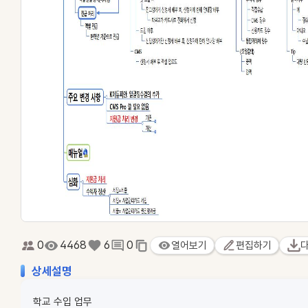
0
4468
6
0
열어보기
편집하기
상세설명
학교 수입 업무