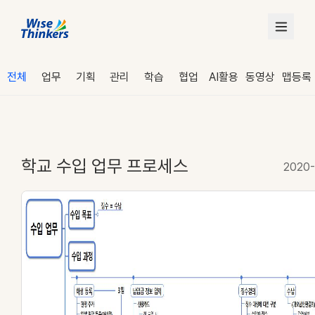
전체
업무
기획
관리
학습
협업
AI활용
동영상
맵등록
학교 수입 업무 프로세스
2020-
로그인
수강 신청