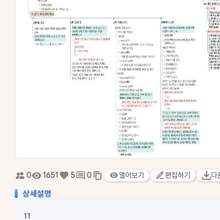
0
1651
5
0
열어보기
편집하기
다
상세설명
11