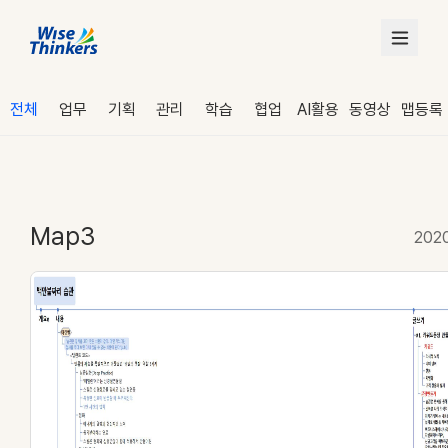
전체
업무
기획
관리
학습
협업
AI활용
동영상
맵등록
Map3
202
로그인
수강 신청