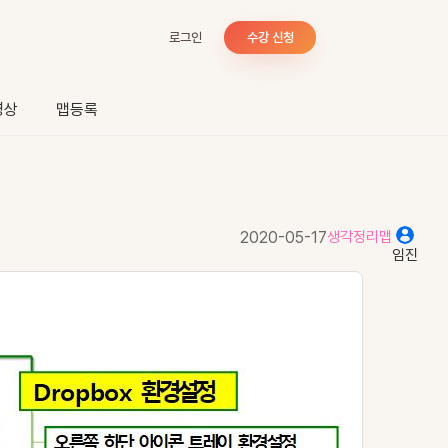
로그인
수강 신청
영상
맵등록
2020-05-17
생각정리맵
임진