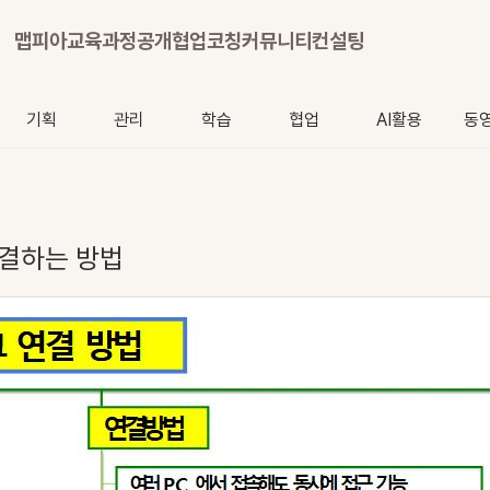
맵피아
교육과정
공개협업
코칭
커뮤니티
컨설팅
기획
관리
학습
협업
AI활용
동
 연결하는 방법