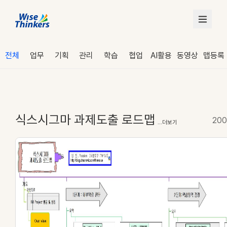
전체
업무
기획
관리
학습
협업
AI활용
동영상
맵등록
식스시그마 과제도출 로드맵
200
...더보기
로그인
수강 신청