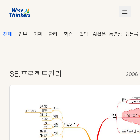
전체
업무
기획
관리
학습
협업
AI활용
동영상
맵등록
SE.프로젝트관리
2008-
로그인
수강 신청