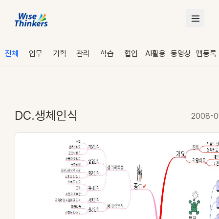
전체
업무
기획
관리
학습
협업
AI활용
동영상
맵등록
DC.생체인식
2008-0
로그인
수강 신청