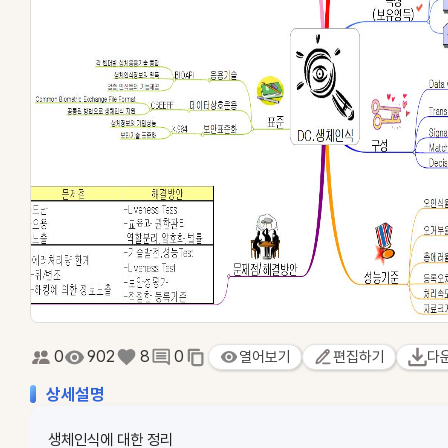
0
902
8
0
열어보기
편집하기
다
상세설명
생체인식에 대한 정리