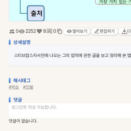
0
2252
8
0
열어보기
편집하기
다
상세설명
스티브잡스자서전에 나오는 그의 업적에 관한 글을 보고 정리해 본 맵
해시태그
#학습
#인물
댓글
댓글이 없습니다.