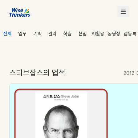
전체
업무
기획
관리
학습
협업
AI활용
동영상
맵등록
스티브잡스의 업적
2012-
로그인
수강 신청