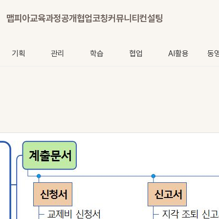
맵피아
교육과정
공개협업
코칭
커뮤니티
컨설팅
기획
관리
학습
협업
AI활용
동