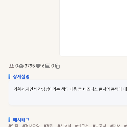
0
3795
6
0
상세설명
기획서.제안서 작성법이라는 책의 내용 중 비즈니스 문서의 종류에 대
해시태그
#업무
#정보요약
#정리
#신청서
#신고서
#보고서
#대상