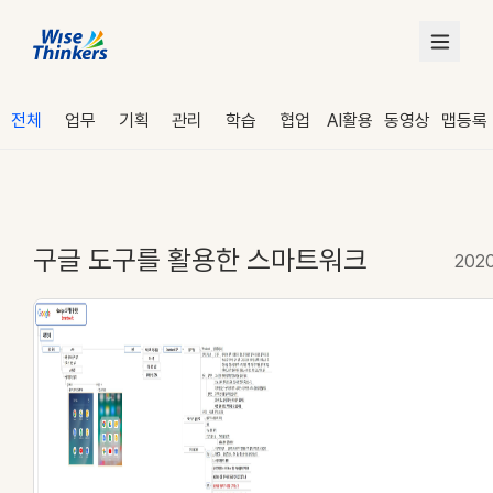
전체
업무
기획
관리
학습
협업
AI활용
동영상
맵등록
구글 도구를 활용한 스마트워크
2020
로그인
수강 신청