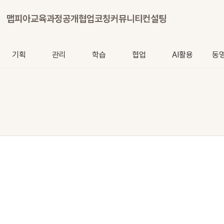
맵피아
교육과정
공개협업
코칭
커뮤니티
컨설팅
기획
관리
학습
협업
AI활용
동