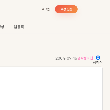
로그인
수강 신청
영상
맵등록
2004-09-16
생각정리맵
정창식