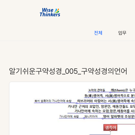
전체
업무
알기쉬운구약성경_005_구약성경의언어