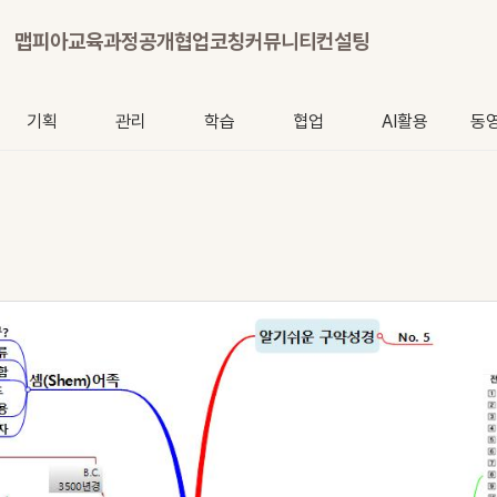
맵피아
교육과정
공개협업
코칭
커뮤니티
컨설팅
기획
관리
학습
협업
AI활용
동