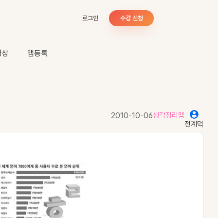
로그인
수강 신청
영상
맵등록
2010-10-06
생각정리맵
전계덕