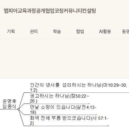
맵피아
교육과정
공개협업
코칭
커뮤니티
컨설팅
기획
관리
학습
협업
AI활용
동