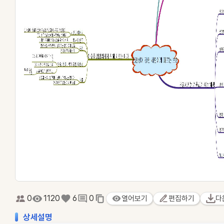
0
1120
6
0
열어보기
편집하기
다
상세설명