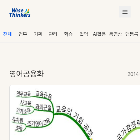
전체
업무
기획
관리
학습
협업
AI활용
동영상
맵등록
영어공용화
2014
로그인
수강 신청