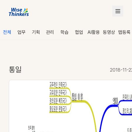
전체
업무
기획
관리
학습
협업
AI활용
동영상
맵등록
통일
2018-11-2
로그인
수강 신청