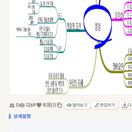
0
1269
8
0
열어보기
편집하기
다
상세설명