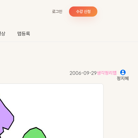
로그인
수강 신청
영상
맵등록
2006-09-29
생각정리맵
정지혜