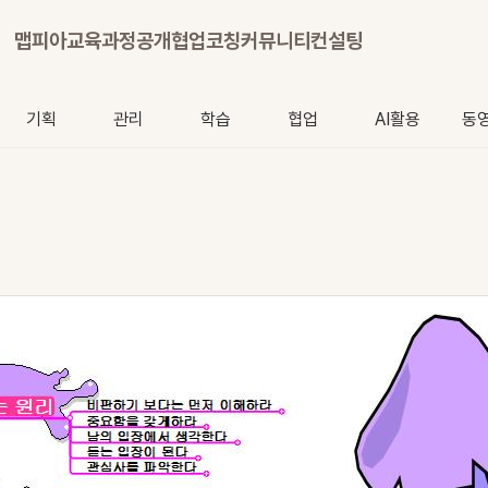
맵피아
교육과정
공개협업
코칭
커뮤니티
컨설팅
기획
관리
학습
협업
AI활용
동