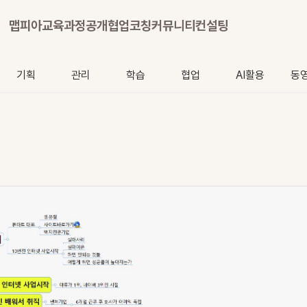
맵피아
교육과정
공개협업
코칭
커뮤니티
컨설팅
기획
관리
학습
협업
AI활용
동