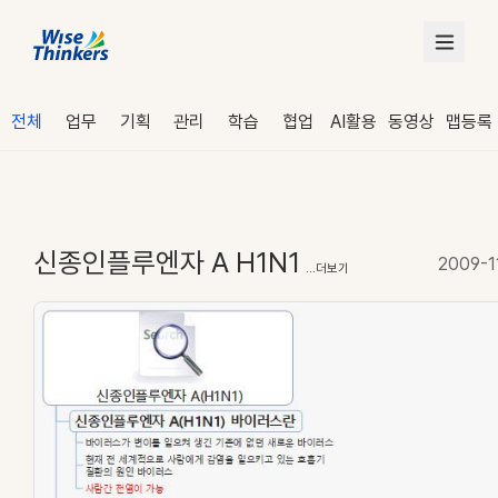
전체
업무
기획
관리
학습
협업
AI활용
동영상
맵등록
신종인플루엔자 A H1N1
2009-1
...더보기
로그인
수강 신청