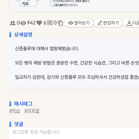
0
942
6
0
열어보기
편집하기
다
상세설명
신종플루에 대해서 맵핑해봤습니다.
모든 병의 예방 방법은 충분한 수면, 건강한 식습관, 그리고 바른 손씻기
일교차가 심한데, 감기와 신종플루 모두 조심하셔서 건강하셨음 좋겠
해시태그
#학습
#과목별
댓글