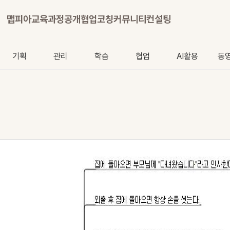
맵피아
교육과정
공개협업
코칭
커뮤니티
컨설팅
기획
관리
학습
협업
AI활용
동