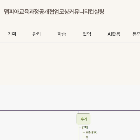
맵피아
교육과정
공개협업
코칭
커뮤니티
컨설팅
기획
관리
학습
협업
AI활용
동