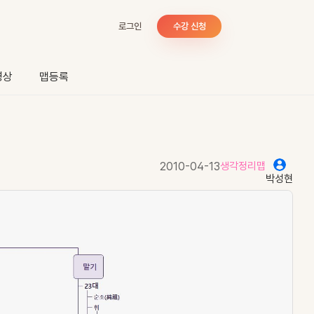
로그인
수강 신청
영상
맵등록
2010-04-13
생각정리맵
박성현