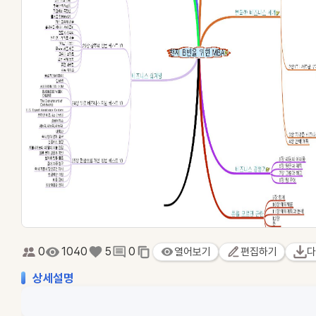
0
1040
5
0
열어보기
편집하기
다
상세설명