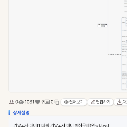
0
1081
9
0
열어보기
편집하기
다
상세설명
기말고사 대비[1]과학 기말고사 대비 예상문제(완료).twd