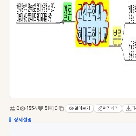
0
1554
5
0
열어보기
편집하기
다
상세설명