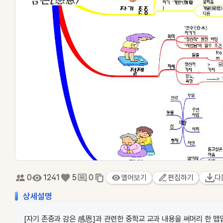
0
1241
5
0
열어보기
편집하기
다
상세설명
[자기 존중과 감은 感恩]과 관련한 중학교 교과 내용을 써머리 한 맵