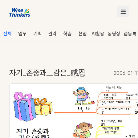
전체
업무
기획
관리
학습
협업
AI활용
동영상
맵등록
자기_존중과__감은_感恩
2006-01-1
로그인
수강 신청