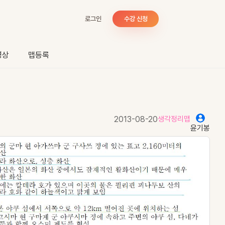
로그인
수강 신청
영상
맵등록
2013-08-20
생각정리맵
윤기봉