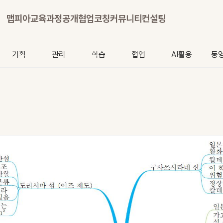
맵피아
교육과정
공개협업
코칭
커뮤니티
컨설팅
기획
관리
학습
협업
AI활용
동