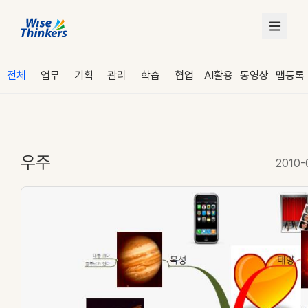
전체
업무
기획
관리
학습
협업
AI활용
동영상
맵등록
우주
2010-
로그인
수강 신청