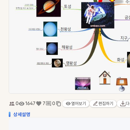
0
1647
7
0
열어보기
편집하기
다
상세설명