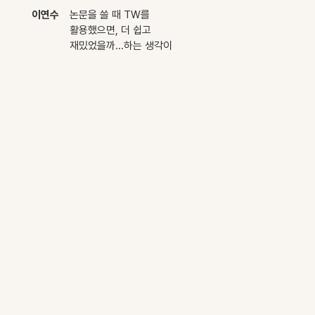
이연수
논문을 쓸 때 TW를
활용했으면, 더 쉽고
재밌었을까...하는 생각이
드는 맵입니다ㅠㅠ멋지네용!