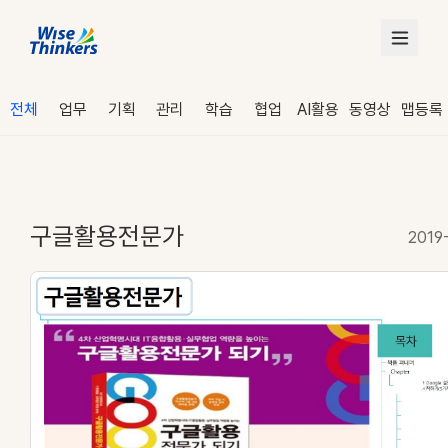
전체
업무
기획
관리
학습
협업
AI활용
동영상
맵등록
구글활용전문가
2019
로그인
수강 신청