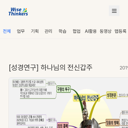
전체
업무
기획
관리
학습
협업
AI활용
동영상
맵등록
[성경연구] 하나님의 전신갑주
201
로그인
수강 신청