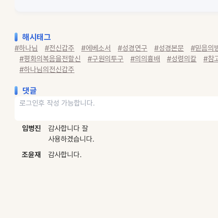
해시태그
#하나님
#전신갑주
#에베소서
#성경연구
#성경본문
#믿음의
#평화의복음을전할신
#구원의투구
#의의흉배
#성령의칼
#참
#하나님의전신갑주
댓글
임병진
감사합니다 잘
사용하겠습니다.
조윤재
감사합니다.