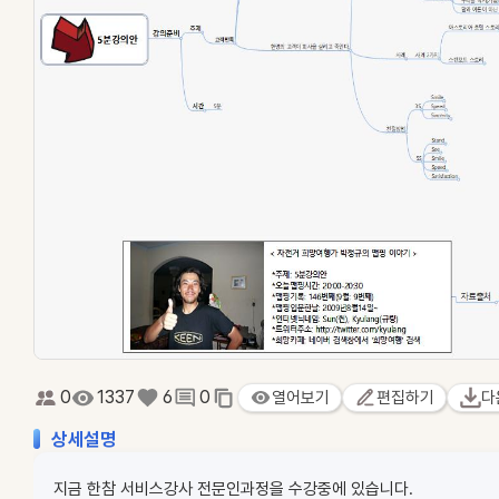
0
1337
6
0
열어보기
편집하기
다
상세설명
지금 한참 서비스강사 전문인과정을 수강중에 있습니다.