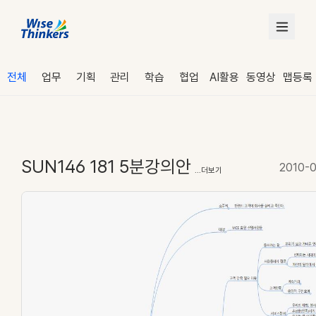
전체
업무
기획
관리
학습
협업
AI활용
동영상
맵등록
SUN146 181 5분강의안
2010-
...더보기
로그인
수강 신청