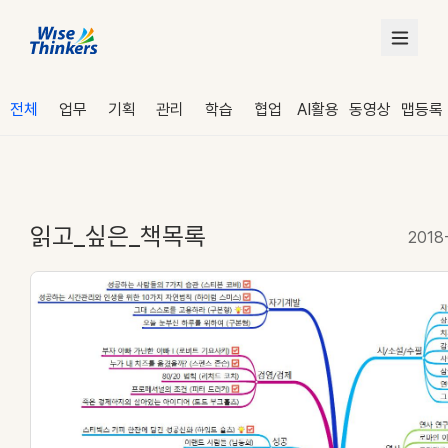
전체
업무
기획
관리
학습
협업
AI활용
동영상
맵등록
읽고_싶은_책목록
2018
로그인
수강 신청