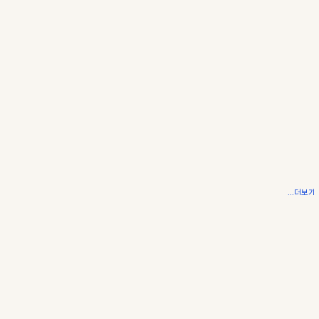
...더보기
AI 시대, 다시 떠오르는 인간지능(HI). 생각을 다룰 줄 아는