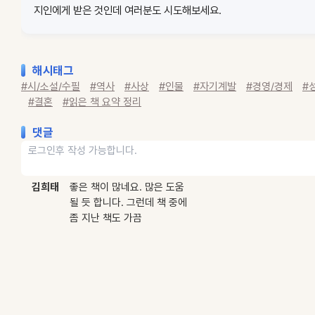
지인에게 받은 것인데 여러분도 시도해보세요.
해시태그
#시/소설/수필
#역사
#사상
#인물
#자기계발
#경영/경제
#
#결혼
#읽은 책 요약 정리
댓글
김희태
좋은 책이 많네요. 많은 도움
될 듯 합니다. 그런데 책 중에
좀 지난 책도 가끔
보이는군요. 목록 업데이트가
되면 더 좋을 듯 합니다.